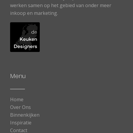
werken samen op het gebied van onder meer
inkoop en marketing.
Menu
Home
Over Ons
Binnenkijken
Inspiratie
Contact