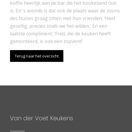
koffie heerlijk aan de bar die het kookeiland ook
is. En ’s avonds is dat ook de plaats waar de zoons
des huizes graag zitten met hun vrienden. ‘Heel
gezellig, precies zoals we het wilden.’ En een
laatste compliment: ‘Fred, die de keuken heeft
gemonteerd, is ook een topvent!’
Terug naar het overzicht
Van der Voet Keukens