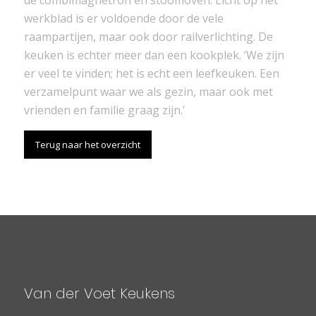
werkblad is er voldoende door de vele
raampartijen, maar ook door railverlichting. De
keuken is echter meer dan een kookplek. ‘We zijn
er veel te vinden; het is echt een leefkeuken. Een
verzamelpunt waar we als gezin, maar ook met
vrienden en familie graag zijn.’
Terug naar het overzicht
Van der Voet Keukens