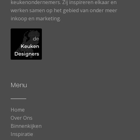
keukenondernemers. Zij inspireren elkaar en
werken samen op het gebied van onder meer
inkoop en marketing.
Menu
Home
Over Ons
Binnenkijken
Inspiratie