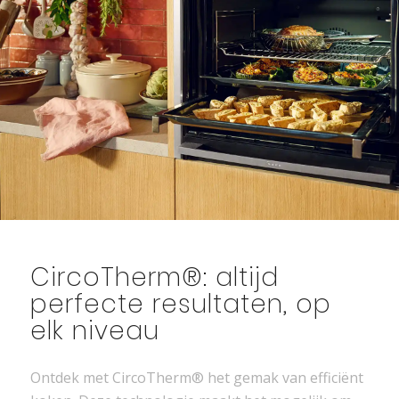
CircoTherm®: altijd
perfecte resultaten, op
elk niveau
Ontdek met CircoTherm® het gemak van efficiënt