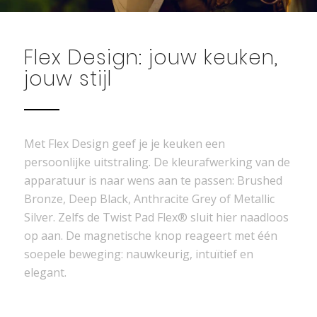
Flex Design: jouw keuken,
jouw stijl
Met Flex Design geef je je keuken een
persoonlijke uitstraling. De kleurafwerking van de
apparatuur is naar wens aan te passen: Brushed
Bronze, Deep Black, Anthracite Grey of Metallic
Silver. Zelfs de Twist Pad Flex® sluit hier naadloos
op aan. De magnetische knop reageert met één
soepele beweging: nauwkeurig, intuïtief en
elegant.