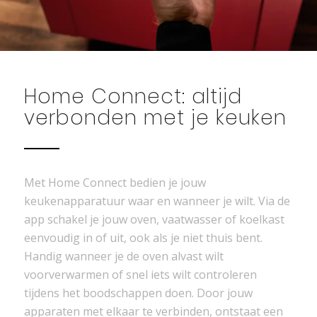
Home Connect: altijd
verbonden met je keuken
Met Home Connect bedien je jouw
keukenapparatuur waar en wanneer je wilt. Via de
app schakel je jouw oven, vaatwasser of koelkast
eenvoudig in of uit, ook als je niet thuis bent.
Handig wanneer je de oven alvast wilt
voorverwarmen of snel iets wilt controleren
tijdens het boodschappen doen. Door jouw
apparaten met elkaar te verbinden, ontstaat een