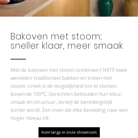
Bakoven met stoom:
sneller klaar, meer smaak
Met de bakoven met stoom combineert NEFF twee
werelden: traditioneel bakken en koken met
stoom. Uniek is de mogelijkheid om te stomen
boven de 100°C. Gerechten behouden hun kleur,
smaak en structuur, terwijl de bereidingstijd
korter wordt. Een oven die elke bereiding naar een
hoger niveau tilt.
Kom langs in onze showroom