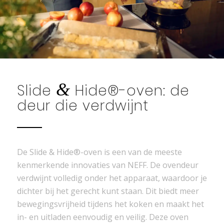
&
Slide
Hide®-oven: de
deur die verdwijnt
De Slide & Hide®-oven is een van de meeste
kenmerkende innovaties van NEFF. De ovendeur
verdwijnt volledig onder het apparaat, waardoor je
dichter bij het gerecht kunt staan. Dit biedt meer
bewegingsvrijheid tijdens het koken en maakt het
in- en uitladen eenvoudig en veilig. Deze oven