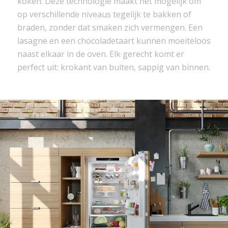
koken. Deze technologie maakt het mogelijk om
op verschillende niveaus tegelijk te bakken of
braden, zonder dat smaken zich vermengen. Een
lasagne en een chocoladetaart kunnen moeiteloos
naast elkaar in de oven. Elk gerecht komt er
perfect uit: krokant van buiten, sappig van binnen.